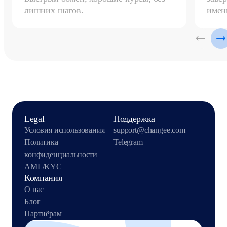
лишних шагов.
имен
Legal
Поддержка
Условия использования
support@changee.com
Политика
Telegram
конфиденциальности
AML/KYC
Компания
О нас
Блог
Партнёрам