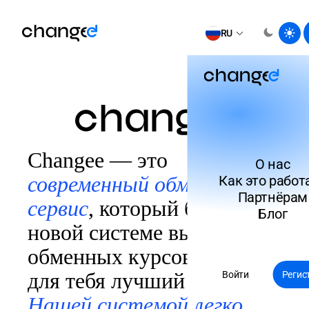
RU
Changee — это
О нас
современный обменный
Как это работ
Партнёрам
сервис
, который благодаря
Блог
новой системе выбора
обменных курсов найдёт
для тебя лучший курс.
Войти
Регис
Нашей системой легко