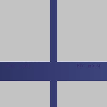
USDT _to BTC
BTC _to XLM