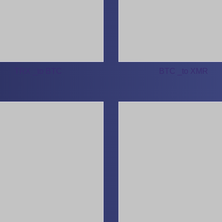
TRX _to BTC
BTC _to XMR