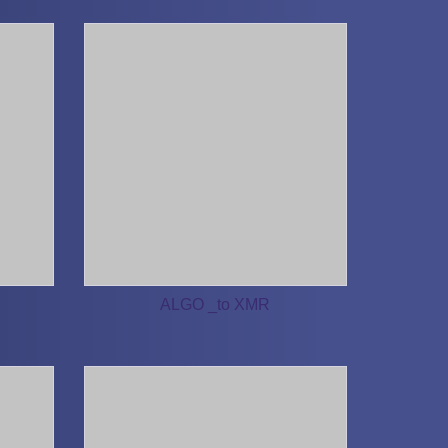
ALGO _to XMR