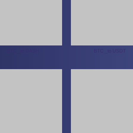
BTC _to DASH
BTC _to USDT