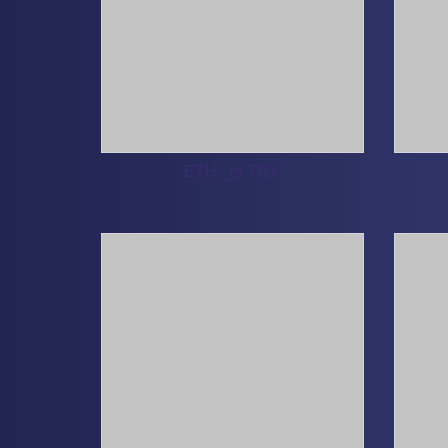
ETH _to TRX