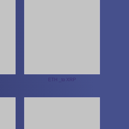
ETH _to XRP