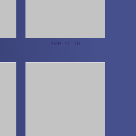
XMR _to ETH