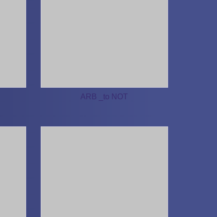
ARB _to NOT