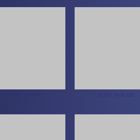
AAVE _to XMR
ALGO _to ALGO