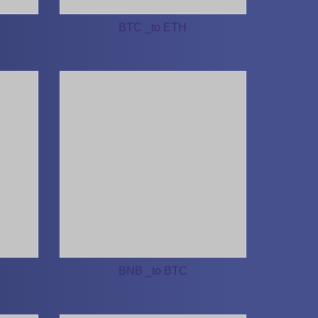
BTC _to ETH
BNB _to BTC