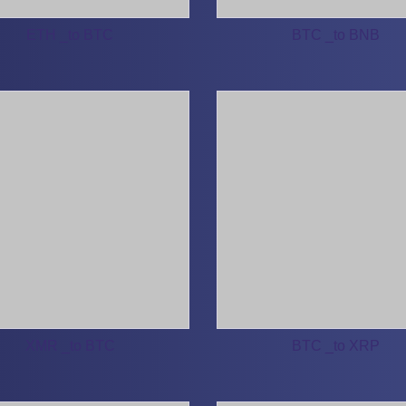
ETH _to BTC
BTC _to BNB
XMR _to BTC
BTC _to XRP