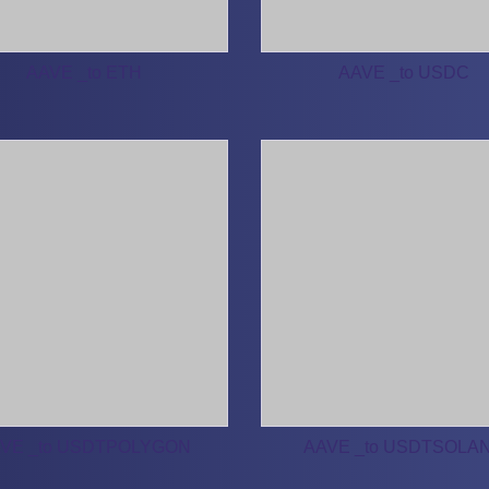
AAVE _to ETH
AAVE _to USDC
VE _to USDTPOLYGON
AAVE _to USDTSOLA