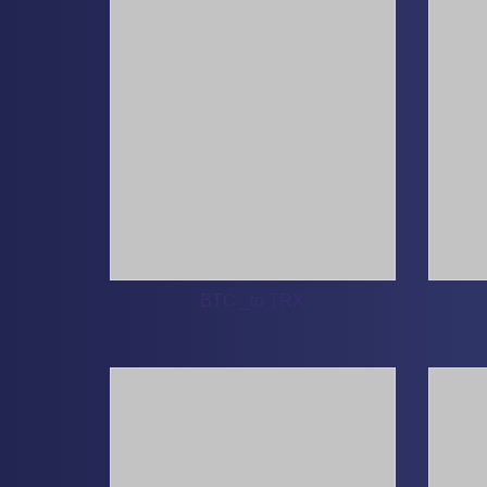
BTC _to TRX