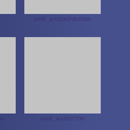
AAVE _to USDCPOLYGON
NA
AAVE _to USDTTON