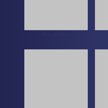
ETH _to USDT