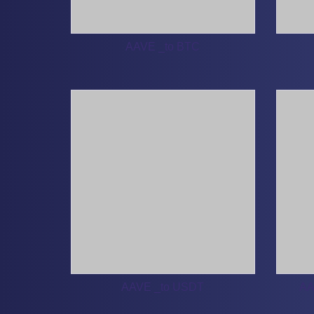
AAVE _to BTC
AAVE _to USDT
AA