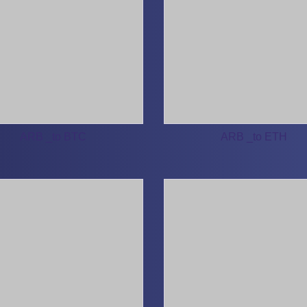
ARB _to BTC
ARB _to ETH