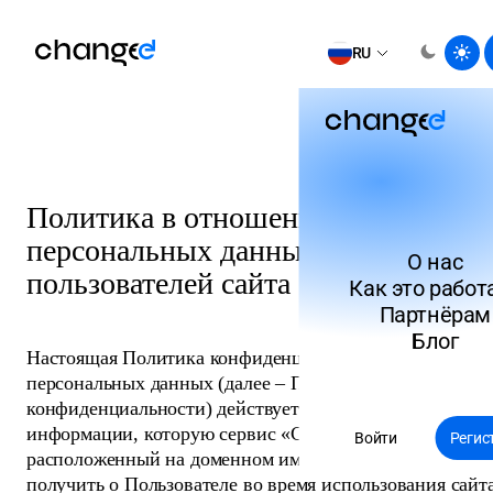
RU
Политика в отношении обработки
персональных данных
О нас
пользователей сайта
Как это работ
Партнёрам
Блог
Настоящая Политика конфиденциальности
персональных данных (далее – Политика
конфиденциальности) действует в отношении всей
информации, которую сервис «Changee»,
Войти
Регис
расположенный на доменном имени changee.com, може
получить о Пользователе во время использования сайта