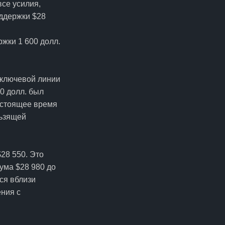
все усилия,
оддержки $28
жки 1 600 долл.
 ключевой линии
0 долл. был
астоящее время
льзящей
28 550. Это
ума $28 980 до
ся вблизи
ения с