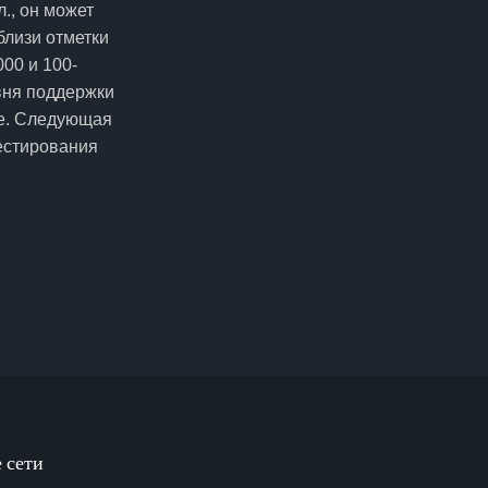
., он может
лизи отметки
00 и 100-
вня поддержки
ве. Следующая
тестирования
 сети