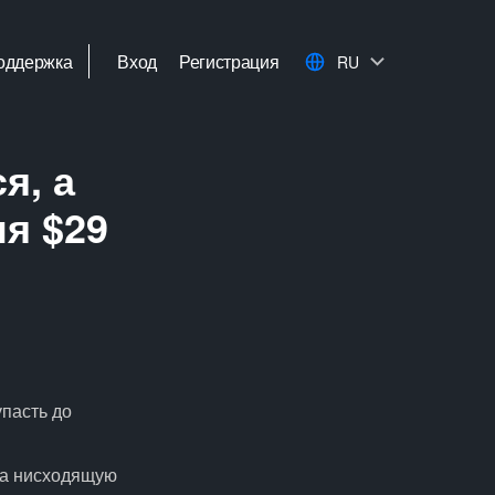
оддержка
Вход
Регистрация
RU
я, а
я $29
упасть до
ла нисходящую