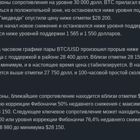
зоны сопротивления на уровне 30 000 долл. BTC прилагал 
ться в положительной зоне, но остановился ниже уровня п
"медведи" опустили цену ниже отметки $28 200.
е начал новое снижение и остановился ниже уровня поддер
я ниже уровней поддержки 1 565 и 1 550 долларов.
на часовом графике пары BTC/USD произошел прорыв ниже
а с поддержкой в районе 28 400 долл. Вблизи отметки 28 15
минимум, и в настоящее время цена стабилизируется. В н
ется выше отметки 27 750 долл. и 100-часовой простой ско
оны, ближайшее сопротивление находится вблизи отметки $
вню коррекции Фибоначчи 50% недавнего снижения с максим
 150. Следующее ключевое сопротивление может находить
00 или уровня коррекции Фибоначчи 76,4% недавнего сниж
8 980 до минимума $28 150.