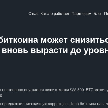
О нас
Как это работает
Партнерам
Блог
П
биткоина может снизитьс
 вновь вырасти до уровн
 постепенно опускается ниже отметки $28 500. BTC может 
00
а продолжает нисходящую коррекцию. Цена биткоина нача