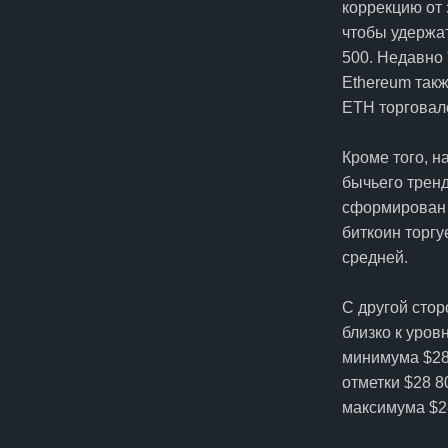
коррекцию от 
чтобы удержа
500. Недавно 
Ethereum такж
ETH торговалс
Кроме того, 
бычьего тренд
сформирован 
биткоин торгу
средней.
С другой стор
близко к уро
минимума $28
отметки $28 8
максимума $2