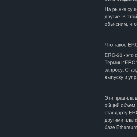
На рынке суще
другие. В это
объясним, что 
Что такое ER
ERC-20 - это 
Термин "ERC" 
запросу. Ста
выпуску и упр
Эти правила в
общий объем 
стандарту ERC
другими плат
базе Ethereum