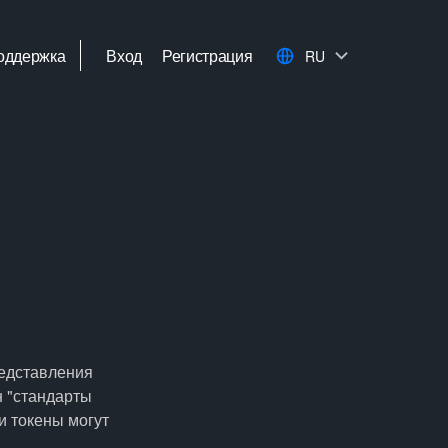
оддержка
Вход
Регистрация
RU
редставления
н "стандарты
и токены могут