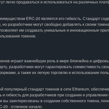
гут легко продаваться и использоваться на различных плат
еимуществом ERC-20 является его гибкость. Стандарт сод
, но разработчики могут свободно добавлять к своим токе
 позволяет им создавать уникальные и инновационные при
ользования токенов.
кенов играют важнейшую роль в мире блокчейна и цифровы
рту, разработчики могут гарантировать совместимость свои
ормами, а также их легкую торговлю и использование пол
ый популярный стандарт токенов в сети Ethereum, обеспеч
 и гибкость для разработчиков при создании и управлении
ли вы заинтересованы в создании собственного токена, по
-20 - отличное начало.