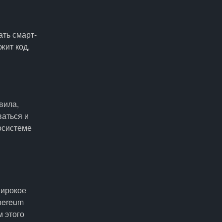
ать смарт-
жит код,
вила,
ваться и
осистеме
широкое
hereum
 этого