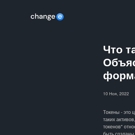
Что т
Объяс
форм
10 Ноя, 2022
Токены - это
таких активов
токенов" отно
быть созданы,