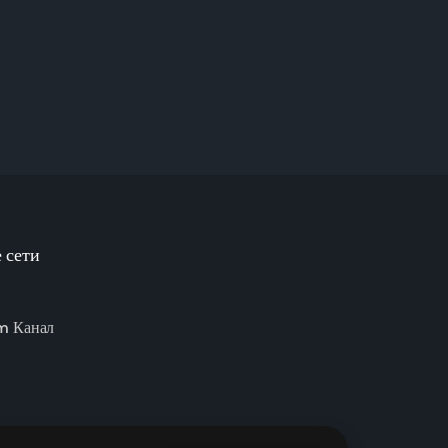
 сети
m Канал