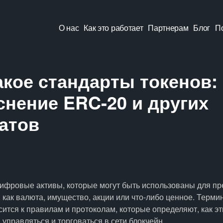
О нас
Как это работает
Партнерам
Блог
П
акое стандарты токенов:
нение ERC-20 и других
атов
 цифровые активы, которые могут быть использованы для п
, как валюта, имущество, акции или что-либо ценное. Терми
сится к правилам и протоколам, которые определяют, как эт
 управляться и торговаться в сети блокчейн.