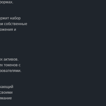
формах.
ержит набор
нам собственные
ложения и
х активов.
х токенов с
ьзователями.
ивающий
 своими
нимание