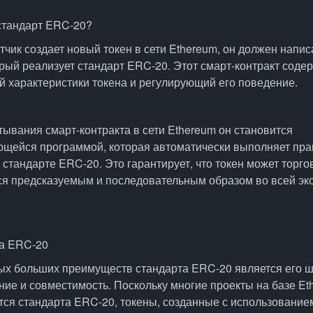
 стандарт ERC-20?
тчик создает новый токен в сети Ethereum, он должен напис
орый реализует стандарт ERC-20. Этот смарт-контракт содер
 характеристики токена и регулирующий его поведение.
ывания смарт-контракта в сети Ethereum он становится
щейся программой, которая автоматически выполняет пра
стандарте ERC-20. Это гарантирует, что токен может торго
ся предсказуемым и последовательным образом во всей эк
а ERC-20
ых больших преимуществ стандарта ERC-20 является его 
ие и совместимость. Поскольку многие проекты на базе Et
ся стандарта ERC-20, токены, созданные с использованием