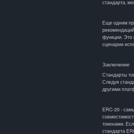
стандарта, мо
Еще одним пр
рекомендаций
функции. Это
сценарии исп
Заключение
Стандарты то
Следуя станда
другими платф
ERC-20 - сам
совместимость
токенами. Ес
стандарта ERC