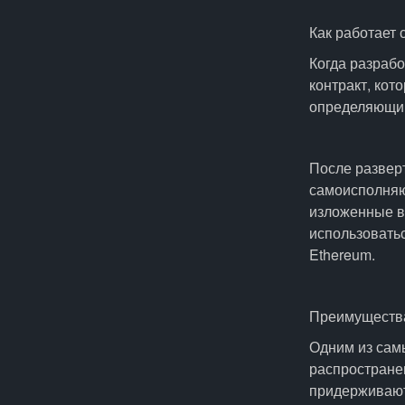
Как работает
Когда разрабо
контракт, кот
определяющий
После разверт
самоисполняю
изложенные в 
использовать
Ethereum.
Преимуществ
Одним из сам
распространен
придерживают