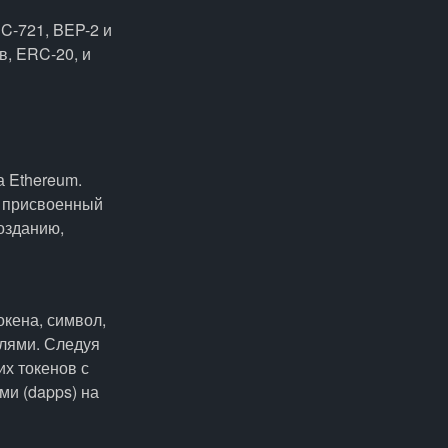
C-721, BEP-2 и
в, ERC-20, и
а Ethereum.
р, присвоенный
озданию,
окена, символ,
лями. Следуя
их токенов с
и (dapps) на