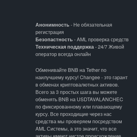
Анонимность
- Не обязательная
регистрация
Безопастность
- AML проверка средств
Техническая поддержка
- 24/7 Живой
оператор всегда онлайн
Обменивайте BNB на Tether по
наилучшему курсу! Changee - это гарант
в обменах криптовалютных активов.
Всего за 3 простых шага вы можете
обменять BNB на USDTAVALANCHEC
по фиксированному или плавающему
курсу. Все проходищие через нас
средства мы проверяем посредством
AML Системы, а это значит, что все
активы имеют чистое происхождение.