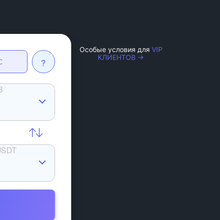
Особые условия для
VIP
КЛИЕНТОВ →
?
С
B
USDT