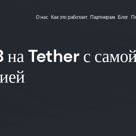
О нас
Как это работает
Партнерам
Блог
П
 на Tether с само
сией