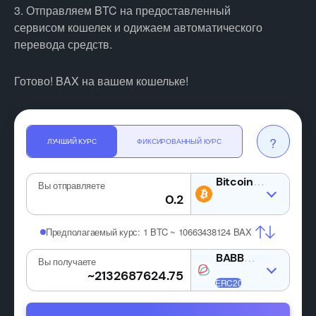
3. Отправляем BTC на предоставленный
сервисом кошелек и одижаем автоматического
перевода средств.
Готово! BAX на вашем кошельке!
?
ЛУЧШИЙ КУРС
ФИКСИРОВАННЫЙ КУРС
BTC
Вы отправляете
Предполагаемый курс:
1 BTC ~ 10663438124 BAX
BAX
Вы получаете