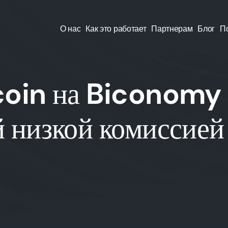
О нас
Как это работает
Партнерам
Блог
П
coin на Biconomy
 низкой комиссией