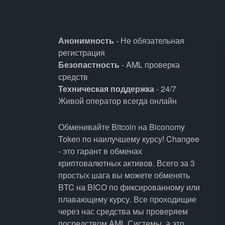
Анонимность
- Не обязательная
регистрация
Безопастность
- AML проверка
средств
Техническая поддержка
- 24/7
Живой оператор всегда онлайн
Обменивайте Bitcoin на Biconomy
Token по наилучшему курсу! Changee
- это гарант в обменах
криптовалютных активов. Всего за 3
простых шага вы можете обменять
BTC на BICO по фиксированному или
плавающему курсу. Все проходищие
через нас средства мы проверяем
посредством AML Системы, а это