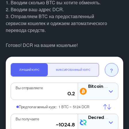
1. Вводим сколько BTC вы хотите обменять.
2. Вводим ваш адрес DCR.
3. Отправляем BTC на предоставленный
сервисом кошелек и одижаем автоматического
перевода средств.
Готово! DCR на вашем кошельке!
?
ЛУЧШИЙ КУРС
ФИКСИРОВАННЫЙ КУРС
BTC
Вы отправляете
Предполагаемый курс:
1 BTC ~ 5124 DCR
DCR
Вы получаете