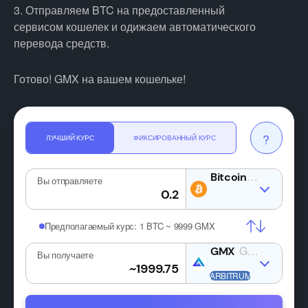
3. Отправляем BTC на предоставленный
сервисом кошелек и одижаем автоматического
перевода средств.
Готово! GMX на вашем кошельке!
?
ЛУЧШИЙ КУРС
ФИКСИРОВАННЫЙ КУРС
BTC
Вы отправляете
Предполагаемый курс:
1 BTC ~ 9999 GMX
GMX
Вы получаете