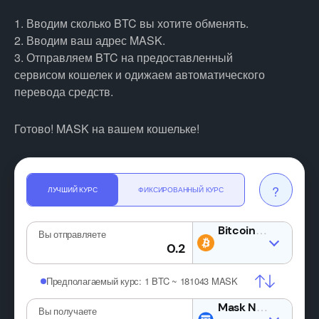
1. Вводим сколько BTC вы хотите обменять.
2. Вводим ваш адрес MASK.
3. Отправляем BTC на предоставленный
сервисом кошелек и одижаем автоматического
перевода средств.
Готово! MASK на вашем кошельке!
?
ЛУЧШИЙ КУРС
ФИКСИРОВАННЫЙ КУРС
BTC
Вы отправляете
Предполагаемый курс:
1 BTC ~ 181043 MASK
MA
Вы получаете