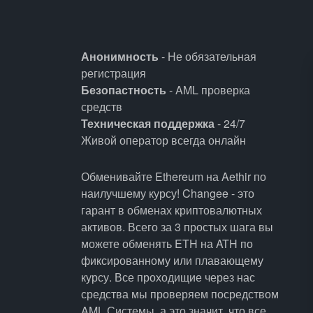
Анонимность
- Не обязательная
регистрация
Безопастность
- AML проверка
средств
Техническая поддержка
- 24/7
Живой оператор всегда онлайн
Обменивайте Ethereum на Aethir по
наилучшему курсу! Changee - это
гарант в обменах криптовалютных
активов. Всего за 3 простых шага вы
можете обменять ETH на ATH по
фиксированному или плавающему
курсу. Все проходищие через нас
средства мы проверяем посредством
AML Системы, а это значит, что все