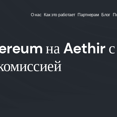
О нас
Как это работает
Партнерам
Блог
П
ereum на Aethir с
 комиссией