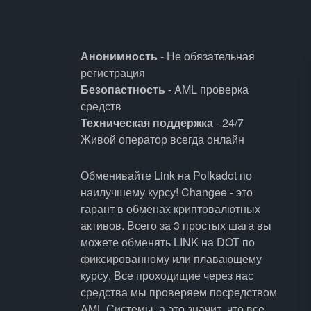
Анонимность
- Не обязательная
регистрация
Безопастность
- AML проверка
средств
Техническая поддержка
- 24/7
Живой оператор всегда онлайн
Обменивайте Link на Polkadot по
наилучшему курсу! Changee - это
гарант в обменах криптовалютных
активов. Всего за 3 простых шага вы
можете обменять LINK на DOT по
фиксированному или плавающему
курсу. Все проходищие через нас
средства мы проверяем посредством
AML Системы, а это значит, что все