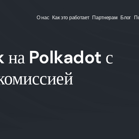
О нас
Как это работает
Партнерам
Блог
П
k на Polkadot с
 комиссией