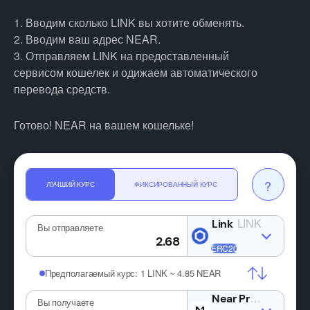
1. Вводим сколько LINK вы хотите обменять.
2. Вводим ваш адрес NEAR.
3. Отправляем LINK на предоставленный
сервисом кошелек и одижаем автоматического
перевода средств.
Готово! NEAR на вашем кошельке!
?
ЛУЧШИЙ КУРС
ФИКСИРОВАННЫЙ КУРС
LINK
Вы отправляете
Предполагаемый курс:
1 LINK ~ 4.85 NEAR
NE
Вы получаете