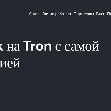
О нас
Как это работает
Партнерам
Блог
П
 на Tron с самой
сией