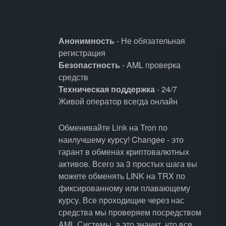
Анонимность
- Не обязательная
регистрация
Безопастность
- AML проверка
средств
Техническая поддержка
- 24/7
Живой оператор всегда онлайн
Обменивайте Link на Tron по
наилучшему курсу! Changee - это
гарант в обменах криптовалютных
активов. Всего за 3 простых шага вы
можете обменять LINK на TRX по
фиксированному или плавающему
курсу. Все проходищие через нас
средства мы проверяем посредством
AML Системы, а это значит, что все