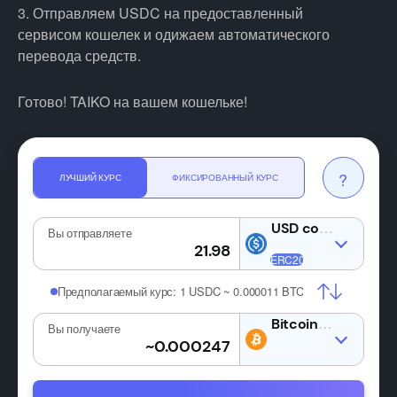
3. Отправляем USDC на предоставленный
сервисом кошелек и одижаем автоматического
перевода средств.
Готово! TAIKO на вашем кошельке!
?
ЛУЧШИЙ КУРС
ФИКСИРОВАННЫЙ КУРС
USDC
Вы отправляете
Предполагаемый курс:
1 USDC ~ 0.000011 BTC
BTC
Вы получаете