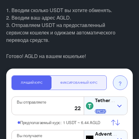
1. Вводим сколько USDT вы хотите обменять.
2. Вводим ваш адрес AGLD.
3. Отправляем USDT на предоставленный
сервисом кошелек и одижаем автоматического
перевода средств.
Готово! AGLD на вашем кошельке!
?
ЛУЧШИЙ КУРС
ФИКСИРОВАННЫЙ КУРС
USDT
Вы отправляете
Предполагаемый курс:
1 USDT ~ 6.44 AGLD
A
Вы получаете