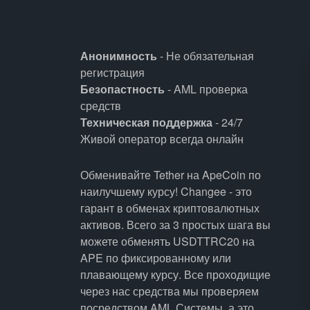
Анонимность
- Не обязательная
регистрация
Безопастность
- AML проверка
средств
Техническая поддержка
- 24/7
Живой оператор всегда онлайн
Обменивайте Tether на ApeCoin по
наилучшему курсу! Changee - это
гарант в обменах криптовалютных
активов. Всего за 3 простых шага вы
можете обменять USDTTRC20 на
APE по фиксированному или
плавающему курсу. Все проходищие
через нас средства мы проверяем
посредством AML Системы, а это