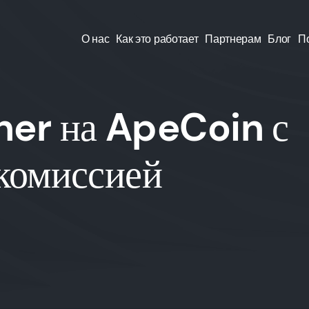
О нас
Как это работает
Партнерам
Блог
П
her на ApeCoin с
 комиссией