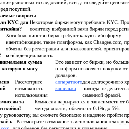
ание рыночных исследований; всегда исследуйте ценовые
еред покупкой.
ваемые вопросы
 ли KYC для
Некоторые биржи могут требовать KYC. Про
Биткойна?
политику выбранной вами биржи перед реги
Хотя большинство бирж требуют какую-либо форму
идентификации, такие платформы, как Changee.com, п
обмены без регистрации для пользователей, ориентиро
?
конфиденциальность.
инимальная сумма
Это зависит от биржи, но больш
 которую я могу
платформ позволяют покупки от
долларов.
асно
Рассмотрите
аппаратного
для долгосрочного х
мой
возможность
кошелька
никогда не делитесь 
использования
семенной фразой.
омиссии за
Комиссии варьируются в зависимости от 
Биткойна?
метода оплаты, обычно от 0.1% до 5%.
у руководству, вы сможете безопасно и надежно пройти п
койна. Рассмотрите возможность использования платформ
.com
, для обменов без регистрации и повышения