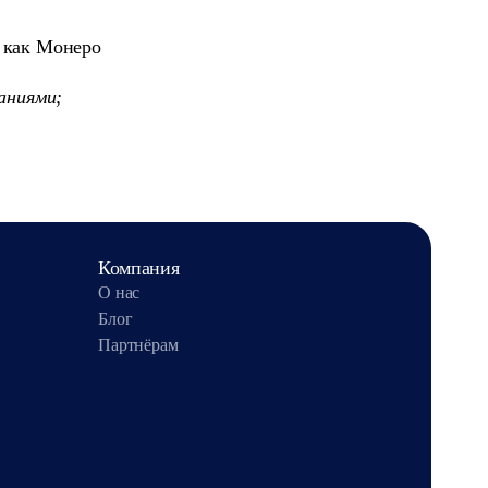
 как Монеро
аниями;
Компания
О нас
Блог
Партнёрам