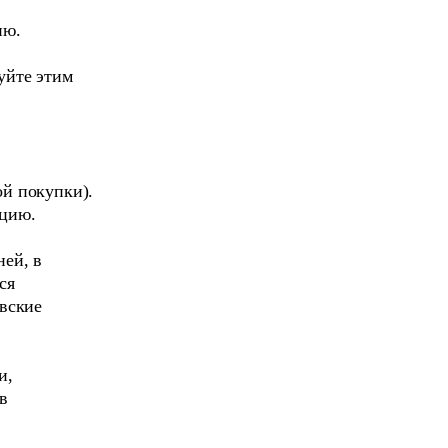
ию.
уйте этим
ой покупки).
кцию.
ней, в
ся
овские
и,
в