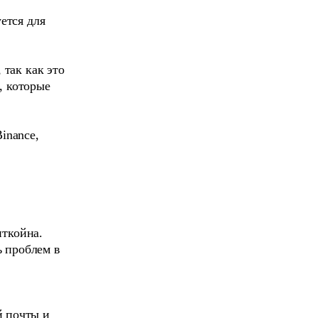
ется для
так как это
, которые
inance,
иткойна.
 проблем в
й почты и