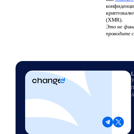
конфиденциа
криптовалю
(XMR).
Это не фина
проводите с
L
У
П