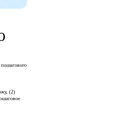
о
о пошагового
жу, (2)
пошаговое