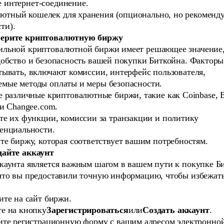
е интернет-соединение.
ютный кошелек для хранения (опционально, но рекоменду
ти).
берите криптовалютную биржу
ильной криптовалютной биржи имеет решающее значение, 
добство и безопасность вашей покупки Биткойна. Факторы
тывать, включают комиссии, интерфейс пользователя,
мые методы оплаты и меры безопасности.
 различные криптовалютные биржи, такие как Coinbase, B
и Changee.com.
те их функции, комиссии за транзакции и политику
енциальности.
те биржу, которая соответствует вашим потребностям.
дайте аккаунт
каунта является важным шагом в вашем пути к покупке Б
что вы предоставили точную информацию, чтобы избежать
ите на сайт биржи.
е на кнопку
Зарегистрироваться
или
Создать аккаунт
.
ите регистрационную форму с вашим адресом электронно