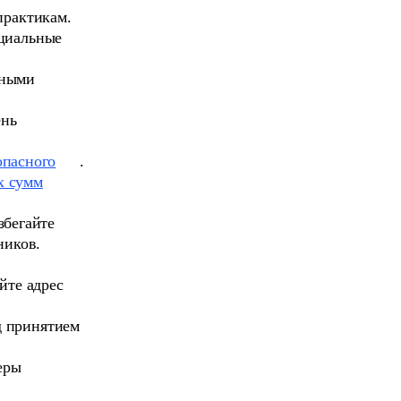
практикам.
нциальные
ьными
ень
опасного
.
х сумм
збегайте
ников.
йте адрес
д принятием
еры