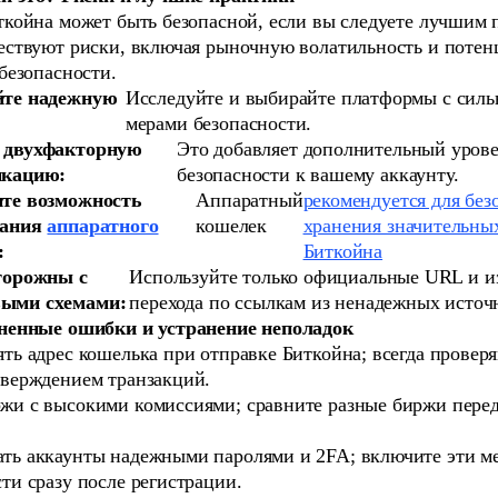
койна может быть безопасной, если вы следуете лучшим 
ествуют риски, включая рыночную волатильность и поте
безопасности.
йте надежную
Исследуйте и выбирайте платформы с сил
мерами безопасности.
 двухфакторную
Это добавляет дополнительный уров
икацию:
безопасности к вашему аккаунту.
ите возможность
Аппаратный
рекомендуется для без
вания
аппаратного
кошелек
хранения значительны
:
Биткойна
торожны с
Используйте только официальные URL и и
ыми схемами:
перехода по ссылкам из ненадежных источ
ненные ошибки и устранение неполадок
ть адрес кошелька при отправке Биткойна; всегда проверя
тверждением транзакций.
жи с высокими комиссиями; сравните разные биржи пере
ть аккаунты надежными паролями и 2FA; включите эти м
ти сразу после регистрации.