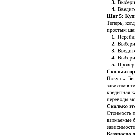
Выбери
Введите
Шаг 5: Куп
Теперь, ког
простым шаг
Перейди
Выбери
Введите
Выбери
Провер
Сколько вр
Покупка Бит
зависимости
кредитная к
переводы мо
Сколько эт
Стоимость 
взимаемые б
зависимости
Безопасно 