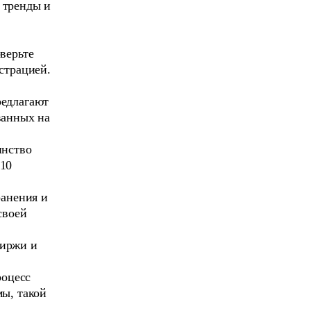
 тренды и
верьте
страцией.
редлагают
ванных на
инство
 10
ранения и
своей
биржи и
роцесс
ы, такой