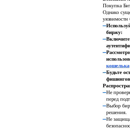
Покупка Бит
Однако сущ
уязвимости 
Использу
биржу:
Включите
аутентиф
Рассмотр
использо
кошелька
Будьте ос
фишингов
Распростра
Не проверя
перед под
Выбор бир
решения.
Не защища
безопаснос