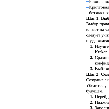
Безопасно
Криптовал
безопаснос
Шаг 1: Вы
Выбор прав
влияет на у
следует учи
поддерживае
Изучите
Kraken 
Сравни
конфид
Выбери
Шаг 2: Соз
Создание ак
Убедитесь, 
будущем.
Перейд
Нажмит
Заполн