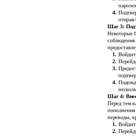
пароле
Подтве
отправ
Шаг 3: Под
Некоторые б
соблюдения 
предоставл
Войдите
Перейди
Предост
подтве
Подожди
несколь
Шаг 4: Вне
Перед тем к
пополнения 
переводы, к
Войдите
Перейди