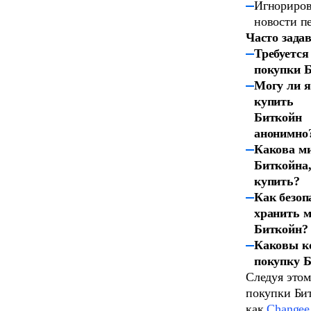
Игнориров
новости п
Часто зада
Требуется
покупки 
Могу ли я
купить
Биткойн
анонимно
Какова м
Биткойна,
купить?
Как безоп
хранить 
Биткойн?
Каковы к
покупку 
Следуя этом
покупки Бит
как
Changee