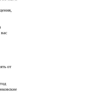
дения,
я
 вас
ять от
тод
анковские