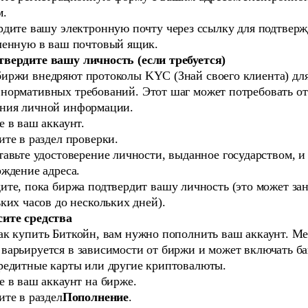
м.
рдите вашу электронную почту через ссылку для подтверж
ленную в ваш почтовый ящик.
твердите вашу личность (если требуется)
иржи внедряют протоколы KYC (Знай своего клиента) дл
нормативных требований. Этот шаг может потребовать от
ения личной информации.
 в ваш аккаунт.
те в раздел проверки.
авьте удостоверение личности, выданное государством, и
рждение адреса.
те, пока биржа подтвердит вашу личность (это может зан
ких часов до нескольких дней).
сите средства
ак купить Биткойн, вам нужно пополнить ваш аккаунт. Ме
варьируется в зависимости от биржи и может включать б
редитные карты или другие криптовалюты.
 в ваш аккаунт на бирже.
те в раздел
Пополнение
.