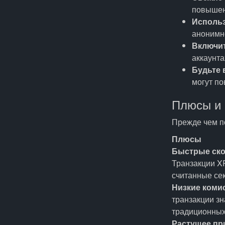
повышен
Использ
анонимно
Включи
аккаунта
Будьте 
могут по
Плюсы и 
Прежде чем п
Плюсы
Быстрые ско
Транзакции X
считанные се
Низкие коми
транзакции зн
традиционных
Растущее пр