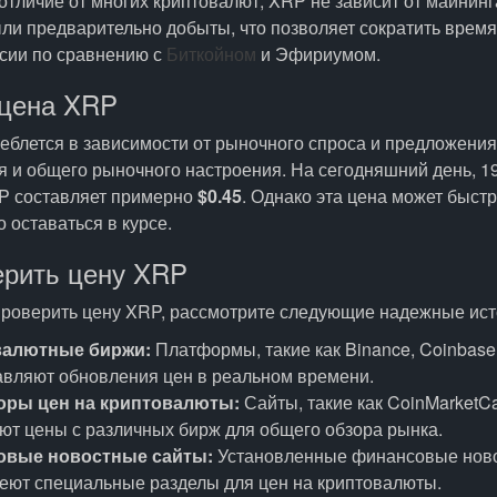
отличие от многих криптовалют, XRP не зависит от майнинг
ли предварительно добыты, что позволяет сократить время
ссии по сравнению с
Биткойном
и Эфириумом.
цена XRP
еблется в зависимости от рыночного спроса и предложения
я и общего рыночного настроения. На сегодняшний день, 1
RP составляет примерно
$0.45
. Однако эта цена может быстр
 оставаться в курсе.
ерить цену XRP
проверить цену XRP, рассмотрите следующие надежные ист
валютные биржи:
Платформы, такие как Binance, Coinbase 
авляют обновления цен в реальном времени.
оры цен на криптовалюты:
Сайты, такие как CoinMarketC
ют цены с различных бирж для общего обзора рынка.
овые новостные сайты:
Установленные финансовые нов
меют специальные разделы для цен на криптовалюты.