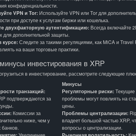
ия конфиденциальности.
уйте VPN и Tor:
Используйте VPN или Tor для дополнител
сти при доступе к услугам биржи или кошелька.
те двухфакторную аутентификацию:
Всегда включайте 2
х для дополнительной защиты.
в курсе:
Следите за такими регуляциями, как MiCA и Travel R
влиять на ваши торговые практики.
минусы инвестирования в XRP
огрузиться в инвестирование, рассмотрите следующие плю
Минусы
рости транзакций:
Регуляторные риски:
Текущие 
RP подтверждаются за
проблемы могут повлиять на ста
кунды.
цены.
ссии:
Комиссии за
Проблемы централизации:
Rip
ачительно ниже, чем у
владеет большой частью XRP, ч
 банков.
вопросы о централизации.
инятие:
Увеличение
Рыночная волатильность:
Как