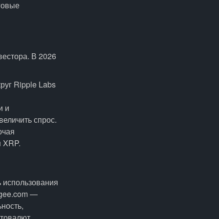
говые
естора. В 2026
уг Ripple Labs
и и
еличить спрос.
ючая
н XRP.
ь использования
ngee.com —
ность,
товалют,