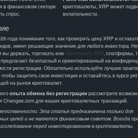
я в финансовом секторе
криптовалюты, XRP может подв
ть спрос.
волатильности.
ние
26 года понимание того, как проверить цену XRP и оставать
ндов, имеет решающее значение для любого инвестора. Не
ли вы держать, торговать или
обменивать XRP
, платформы, т
 предлагают безопасный и ориентированный на конфиденц
ости регистрации. Обязательно используйте лучшие практи
 чтобы защитить свои инвестиции и оставайтесь в курсе ре
щей на рынок криптовалют.
ного
опыта обмена без регистрации
рассмотрите возмож
я Changee.com для ваших криптовалютных транзакций.
ветственности: Эта статья предназначена только для
ых целей и не является финансовым советом. Всегда п
исследование перед инвестированием в криптовалюты.