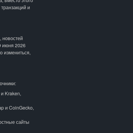
а; вместо этого
 транзакций и
, новостей
9 июня 2026
о измениться,
очники:
и Kraken,
ap и CoinGecko,
остные сайты