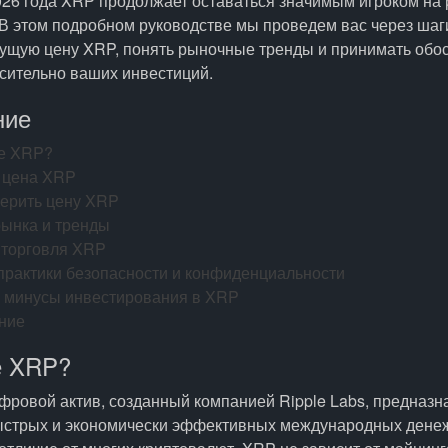
026 года XRP продолжает оставаться значимым игроком на
 В этом подробном руководстве мы проведем вас через шаг
кущую цену XRP, понять рыночные тренды и принимать об
сительно ваших инвестиций.
ние
ое XRP?
 цена XRP
верить цену XRP
рынка и тренды
 торговля XRP
практики безопасности и конфиденциальности
 минусы инвестирования в XRP
ние
е XRP?
фровой актив, созданный компанией Ripple Labs, предназ
ыстрых и экономически эффективных международных дене