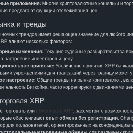
ные приложения:
Многие криптовалютные кошельки и тор
ния предлагают функции отслеживания цен.
ынка и тренды
ночных трендов имеет решающее значение для любого инв
XRP влияют несколько факторов:
орные изменения:
Текущие судебные разбирательства вокр
а настроение инвесторов и цену.
циональное принятие:
Увеличение принятия XRP банкам
выми учреждениями для трансакций через границу может ув
е настроение:
Общие тренды на рынке криптовалют, вкл
ительность Биткойна, часто коррелируют с движениями це
торговля XRP
е торговать или
обменивать XRP
, рассмотрите возможност
торые обеспечивают
опыт обмена без регистрации
. Cha
ор для пользователей, ориентированных на конфиденциаль
кустодиальные мгновенные обмены
для различных крип