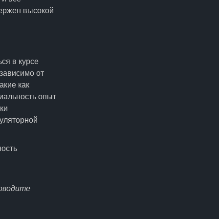
ержен высокой
ся в курсе
зависимо от
акие как
иальность опыт
ки
гуляторной
ность
роводите