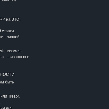
RP на BTC).
 ставки.
ния личной
ей
, позволяя
ях, связанных с
ности
ны быть
или Trezor,
.
ции для