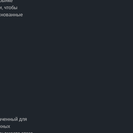
 рынке
и, чтобы
основанные
наченный для
жных