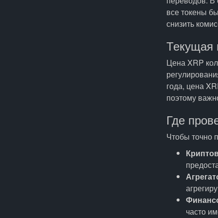
переводов. В 
все токены бы
снизить коми
Текущая 
Цена XRP кол
регулировани
года, цена X
поэтому важно
Где пров
Чтобы точно 
Крипто
предост
Агрегат
агрегиру
Финанс
часто и