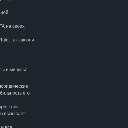
ьной
FA на своих
ule, так как они
сы и минусы:
юридические
бильность его
ple Labs
то вызывает
 и все