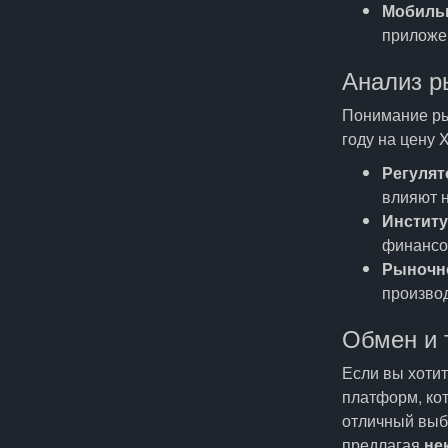
Мобиль
приложе
Анализ р
Понимание ры
году на цену 
Регулят
влияют н
Институ
финансо
Рыночно
производ
Обмен и 
Если вы хотит
платформ, ко
отличный выб
предлагая
не