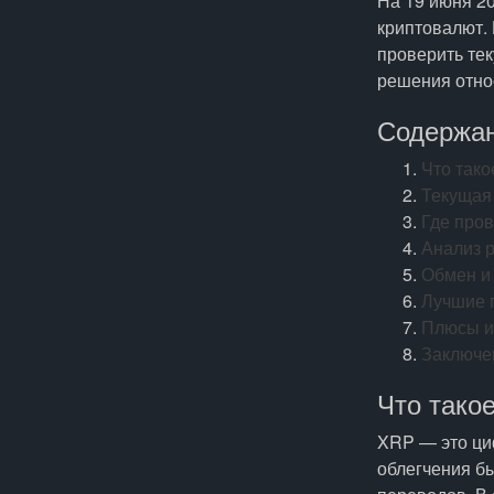
На 19 июня 2
криптовалют.
проверить те
решения отно
Содержа
Что так
Текущая
Где про
Анализ 
Обмен и
Лучшие 
Плюсы и
Заключе
Что тако
XRP — это ци
облегчения б