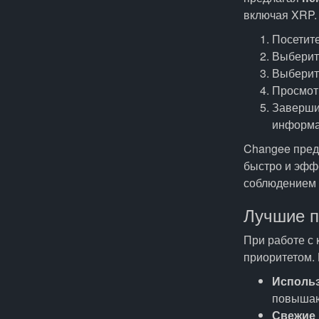
включая XRP. 
Посетит
Выберите
Выберите
Просмот
Заверши
информа
Changee пред
быстро и эффе
соблюдением 
Лучшие п
При работе с
приоритетом. 
Использ
повышаю
Свежие 